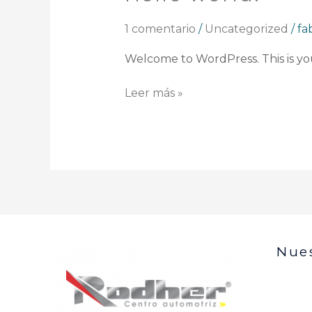
world!
1 comentario
/
Uncategorized
/
fa
Welcome to WordPress. This is your 
Leer más »
Nues